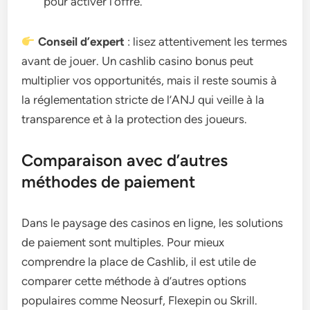
pour activer l’offre.
Conseil d’expert
: lisez attentivement les termes
avant de jouer. Un cashlib casino bonus peut
multiplier vos opportunités, mais il reste soumis à
la réglementation stricte de l’ANJ qui veille à la
transparence et à la protection des joueurs.
Comparaison avec d’autres
méthodes de paiement
Dans le paysage des casinos en ligne, les solutions
de paiement sont multiples. Pour mieux
comprendre la place de Cashlib, il est utile de
comparer cette méthode à d’autres options
populaires comme Neosurf, Flexepin ou Skrill.