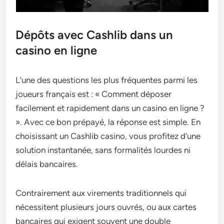
Dépôts avec Cashlib dans un
casino en ligne
L’une des questions les plus fréquentes parmi les
joueurs français est : « Comment déposer
facilement et rapidement dans un casino en ligne ?
». Avec ce bon prépayé, la réponse est simple. En
choisissant un Cashlib casino, vous profitez d’une
solution instantanée, sans formalités lourdes ni
délais bancaires.
Contrairement aux virements traditionnels qui
nécessitent plusieurs jours ouvrés, ou aux cartes
bancaires qui exigent souvent une double