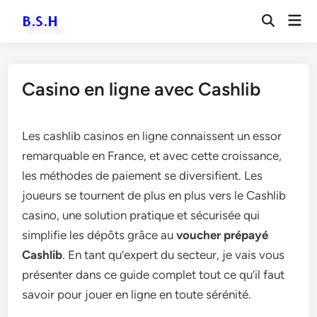
Skip
Mai
to
Men
content
Casino en ligne avec Cashlib
Les cashlib casinos en ligne connaissent un essor
remarquable en France, et avec cette croissance,
les méthodes de paiement se diversifient. Les
joueurs se tournent de plus en plus vers le Cashlib
casino, une solution pratique et sécurisée qui
simplifie les dépôts grâce au
voucher prépayé
Cashlib
. En tant qu’expert du secteur, je vais vous
présenter dans ce guide complet tout ce qu’il faut
savoir pour jouer en ligne en toute sérénité.