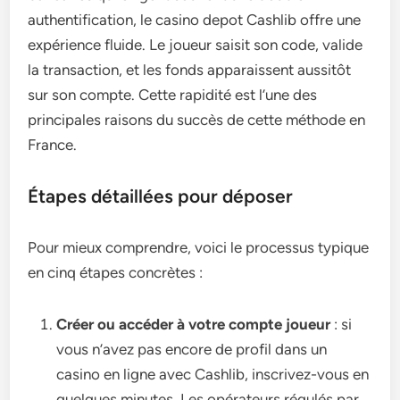
authentification, le casino depot Cashlib offre une
expérience fluide. Le joueur saisit son code, valide
la transaction, et les fonds apparaissent aussitôt
sur son compte. Cette rapidité est l’une des
principales raisons du succès de cette méthode en
France.
Étapes détaillées pour déposer
Pour mieux comprendre, voici le processus typique
en cinq étapes concrètes :
Créer ou accéder à votre compte joueur
: si
vous n’avez pas encore de profil dans un
casino en ligne avec Cashlib, inscrivez-vous en
quelques minutes. Les opérateurs régulés par