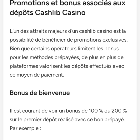
Promotions et bonus associés aux
dépôts Cashlib Casino
L’un des attraits majeurs d’un cashlib casino est la
possibilité de bénéficier de promotions exclusives.
Bien que certains opérateurs limitent les bonus
pour les méthodes prépayées, de plus en plus de
plateformes valorisent les dépôts effectués avec
ce moyen de paiement.
Bonus de bienvenue
Il est courant de voir un bonus de 100 % ou 200 %
sur le premier dépôt réalisé avec ce bon prépayé.
Par exemple :