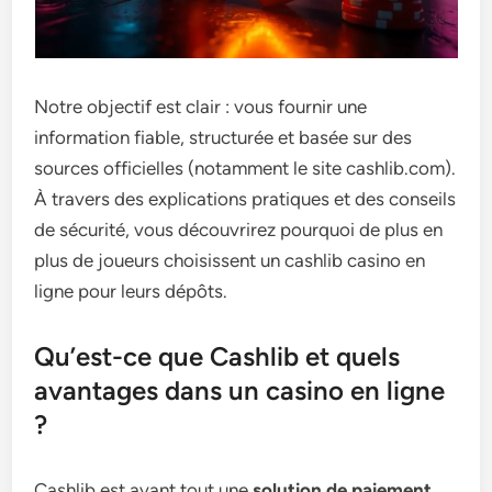
Notre objectif est clair : vous fournir une
information fiable, structurée et basée sur des
sources officielles (notamment le site cashlib.com).
À travers des explications pratiques et des conseils
de sécurité, vous découvrirez pourquoi de plus en
plus de joueurs choisissent un cashlib casino en
ligne pour leurs dépôts.
Qu’est-ce que Cashlib et quels
avantages dans un casino en ligne
?
Cashlib est avant tout une
solution de paiement