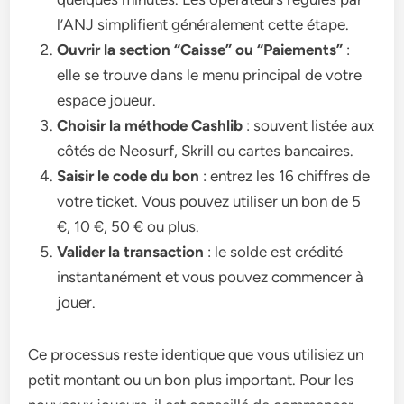
l’ANJ simplifient généralement cette étape.
Ouvrir la section “Caisse” ou “Paiements”
:
elle se trouve dans le menu principal de votre
espace joueur.
Choisir la méthode Cashlib
: souvent listée aux
côtés de Neosurf, Skrill ou cartes bancaires.
Saisir le code du bon
: entrez les 16 chiffres de
votre ticket. Vous pouvez utiliser un bon de 5
€, 10 €, 50 € ou plus.
Valider la transaction
: le solde est crédité
instantanément et vous pouvez commencer à
jouer.
Ce processus reste identique que vous utilisiez un
petit montant ou un bon plus important. Pour les