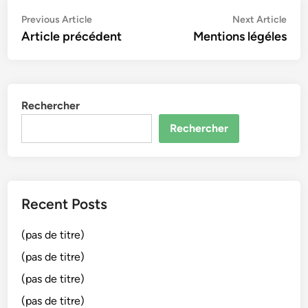
Navigation
Previous
Nex
Previous Article
Next Article
article:
artic
Article précédent
Mentions légéles
de
l’article
Rechercher
Rechercher
Recent Posts
(pas de titre)
(pas de titre)
(pas de titre)
(pas de titre)